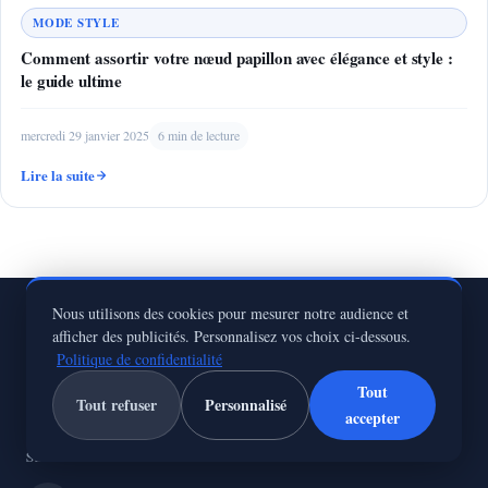
MODE STYLE
Comment assortir votre nœud papillon avec élégance et style :
le guide ultime
mercredi 29 janvier 2025
6 min de lecture
Lire la suite
Nous utilisons des cookies pour mesurer notre audience et
afficher des publicités. Personnalisez vos choix ci-dessous.
KatBalous
🎧
Politique de confidentialité
Tout
Tout refuser
Personnalisé
Le blog de l'homme moderne : style, sport, finance et vie
accepter
Suivez-nous sur les réseaux sociaux