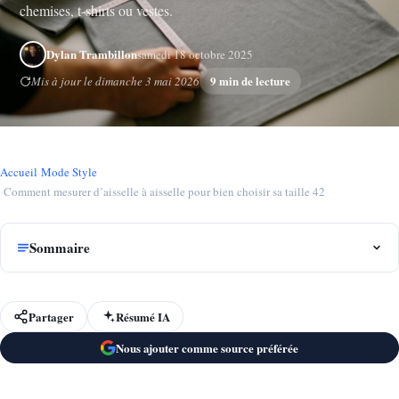
chemises, t-shirts ou vestes.
Dylan Trambillon
samedi 18 octobre 2025
9 min de lecture
Mis à jour le dimanche 3 mai 2026
Accueil
›
Mode Style
›
Comment mesurer d’aisselle à aisselle pour bien choisir sa taille 42
Sommaire
Partager
Résumé IA
Nous ajouter comme source préférée