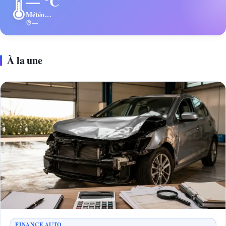
— °C
🌡️
Météo…
—
À la une
FINANCE AUTO