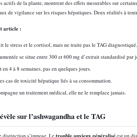
es actifs de la plante, montrent des effets mesurables sur certa
ux de vigilance sur les risques hépatiques. Deux réalités à teni
t article :
 le stress et le cortisol, mais ne traite pas le TAG diagnostiqué
umentée se situe entre 300 et 600 mg d’extrait standardisé par j
nt en 4 à 8 semaines, pas en quelques jours.
s cas de toxicité hépatique liés à sa consommation.
pagne un traitement médical, elle ne le remplace jamais.
révèle sur l’ashwagandha et le TAG
trouble anxieux généralisé
ne distinction s’impose. Le
est un dia