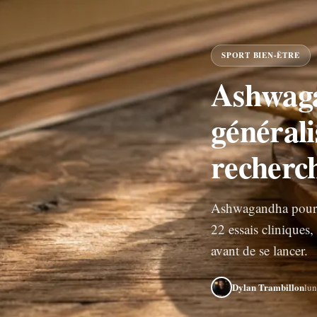
SPORT BIEN-ÊTRE
Ashwaga
générali
recherc
Ashwagandha pour l
22 essais cliniques, 
avant de se lancer.
Dylan Trambillon
lun