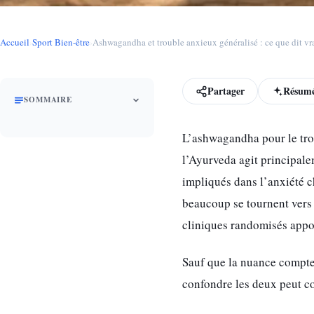
Accueil
›
Sport Bien-être
›
Ashwagandha et trouble anxieux généralisé : ce que dit vr
Partager
Résumé
SOMMAIRE
L’ashwagandha pour le trou
l’Ayurveda agit principal
impliqués dans l’anxiété c
beaucoup se tournent vers 
cliniques randomisés apport
Sauf que la nuance compte 
confondre les deux peut co