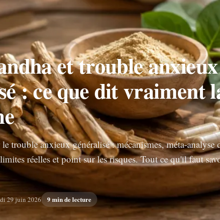
ndha et trouble anxieux
sé : ce que dit vraiment l
he
e trouble anxieux généralisé : mécanismes, méta-analyse 
limites réelles et point sur les risques. Tout ce qu'il faut sav
9 min de lecture
di 29 juin 2026