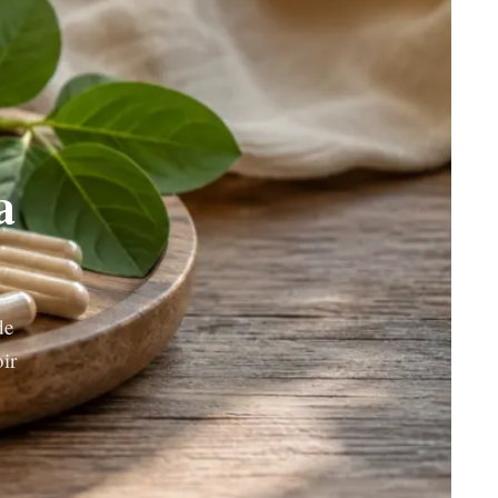
a
de
oir