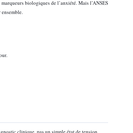
ins marqueurs biologiques de l’anxiété. Mais l’ANSES
r ensemble.
.
our.
gnostic clinique, pas un simple état de tension