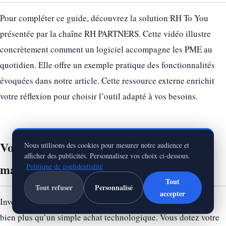
Pour compléter ce guide, découvrez la solution RH To You
présentée par la chaîne RH PARTNERS. Cette vidéo illustre
concrètement comment un logiciel accompagne les PME au
quotidien. Elle offre un exemple pratique des fonctionnalités
évoquées dans notre article. Cette ressource externe enrichit
votre réflexion pour choisir l’outil adapté à vos besoins.
Votre transformation RH commence
Nous utilisons des cookies pour mesurer notre audience et
afficher des publicités. Personnalisez vos choix ci-dessous.
maintenant
Politique de confidentialité
Tout
Tout refuser
Personnalisé
accepter
meilleur logiciel RH pour PME
Investir dans le
représente
bien plus qu’un simple achat technologique. Vous dotez votre