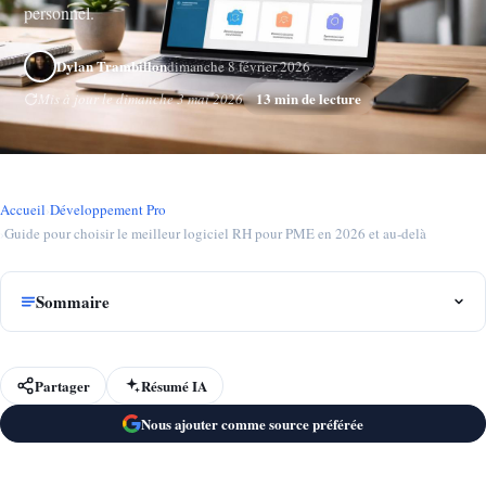
personnel.
Dylan Trambillon
dimanche 8 février 2026
13 min de lecture
Mis à jour le dimanche 3 mai 2026
Accueil
›
Développement Pro
›
Guide pour choisir le meilleur logiciel RH pour PME en 2026 et au‑delà
Sommaire
Partager
Résumé IA
Nous ajouter comme source préférée