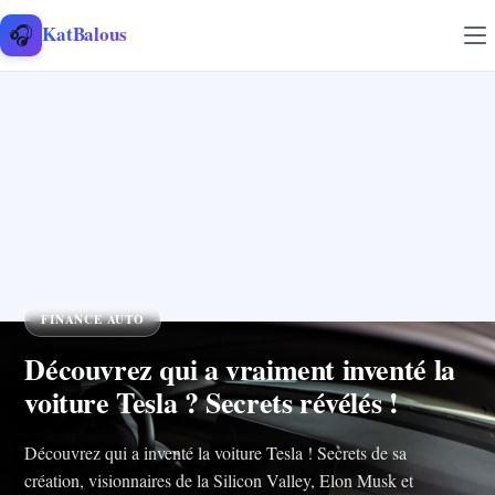
Aller au contenu
🎧
KatBalous
FINANCE AUTO
Découvrez qui a vraiment inventé la
voiture Tesla ? Secrets révélés !
Découvrez qui a inventé la voiture Tesla ! Secrets de sa
création, visionnaires de la Silicon Valley, Elon Musk et