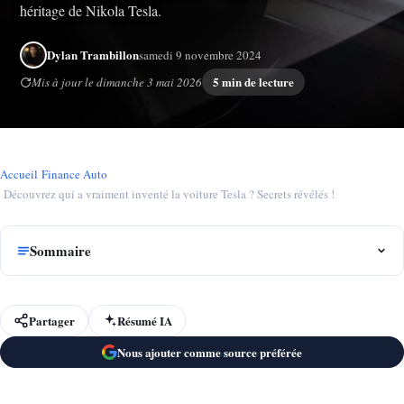
héritage de Nikola Tesla.
Dylan Trambillon
samedi 9 novembre 2024
5 min de lecture
Mis à jour le dimanche 3 mai 2026
Accueil
›
Finance Auto
›
Découvrez qui a vraiment inventé la voiture Tesla ? Secrets révélés !
Sommaire
Partager
Résumé IA
Nous ajouter comme source préférée