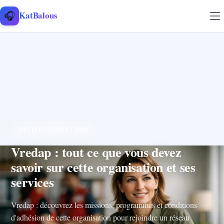
Aller au contenu
🎧
KatBalous
DÉVELOPPEMENT PRO
Vredap : tout ce que vous devez
savoir sur cette organisation et ses
services
Vredap : découvrez les missions, programmes et conditions
d'adhésion de cette organisation pour rejoindre un réseau