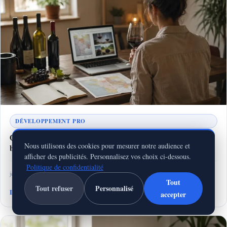
DÉVELOPPEMENT PRO
Quelle formation en œnologie à distance choisir selon vos
Nous utilisons des cookies pour mesurer notre audience et
besoins
afficher des publicités. Personnalisez vos choix ci-dessous.
Politique de confidentialité
jeudi 30 juillet 2026
11 min de lecture
Tout
Tout refuser
Personnalisé
Lire la suite
accepter