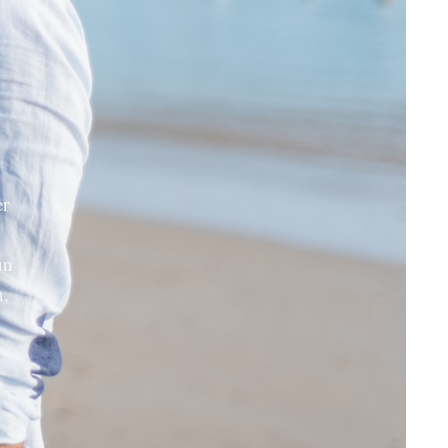
er
un
n,