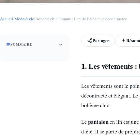
Accueil
›
Mode Style
›
Bohème chic homme : l’art de l’élégance décontractée
Partager
Résumé
SOMMAIRE
1. Les vêtements :
Les vêtements sont le point
décontracté et élégant. Le
bohème chic.
pantalon
Le
en lin est une
d’été. Il se porte de préf