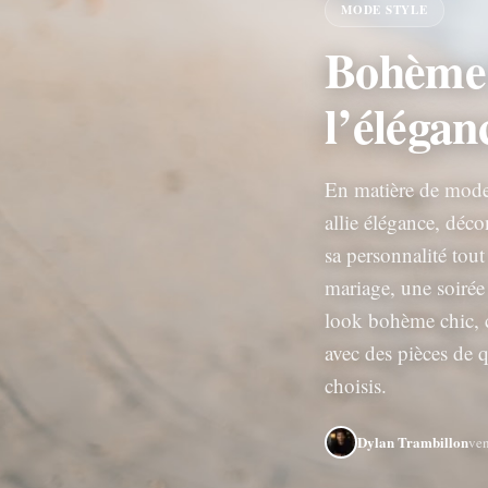
MODE STYLE
Bohème 
l’élégan
En matière de mode,
allie élégance, déco
sa personnalité tout
mariage, une soirée
look bohème chic, c’
avec des pièces de 
choisis.
Dylan Trambillon
ve