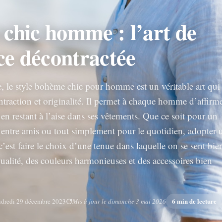
chic homme : l’art de
ce décontractée
 le style bohème chic pour homme est un véritable art qui
ntraction et originalité. Il permet à chaque homme d’affirm
 en restant à l’aise dans ses vêtements. Que ce soit pour un
 entre amis ou tout simplement pour le quotidien, adopter 
est faire le choix d’une tenue dans laquelle on se sent bie
qualité, des couleurs harmonieuses et des accessoires bien
6 min de lecture
ndredi 29 décembre 2023
Mis à jour le dimanche 3 mai 2026