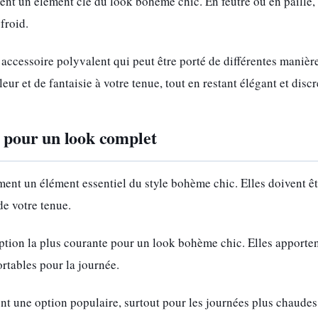
nt un élément clé du look bohème chic. En feutre ou en paille, i
froid.
accessoire polyvalent qui peut être porté de différentes manière
ur et de fantaisie à votre tenue, tout en restant élégant et discr
: pour un look complet
ent un élément essentiel du style bohème chic. Elles doivent être
de votre tenue.
ption la plus courante pour un look bohème chic. Elles apporten
ortables pour la journée.
t une option populaire, surtout pour les journées plus chaudes.